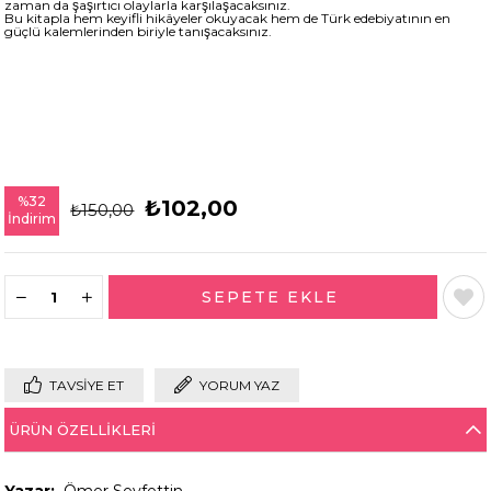
zaman da şaşırtıcı olaylarla karşılaşacaksınız.
Bu kitapla hem keyifli hikâyeler okuyacak hem de Türk edebiyatının en
güçlü kalemlerinden biriyle tanışacaksınız.
%
32
₺102,00
₺150,00
İndirim
TAVSIYE ET
YORUM YAZ
ÜRÜN ÖZELLIKLERI
Yazar:
Ömer Seyfettin