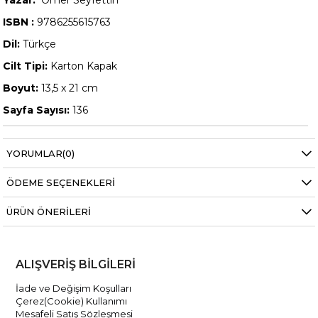
ISBN :
9786255615763
Dil:
Türkçe
Cilt Tipi:
Karton Kapak
Boyut:
13,5 x 21 cm
Sayfa Sayısı:
136
YORUMLAR
(0)
ÖDEME SEÇENEKLERI
ÜRÜN ÖNERILERI
ALIŞVERİŞ BİLGİLERİ
İade ve Değişim Koşulları
Çerez(Cookie) Kullanımı
Mesafeli Satış Sözleşmesi