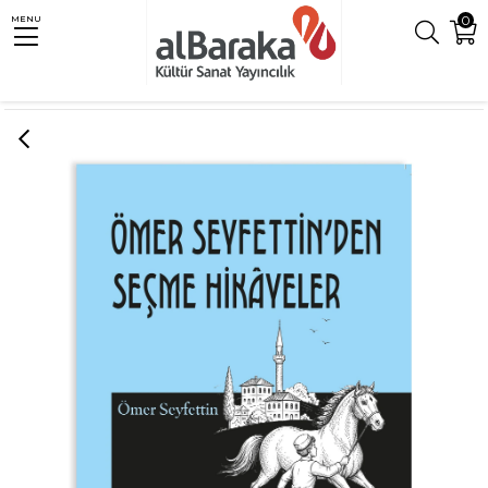
0
MENU
Anasayfa
Çocuk
ÖMER SEYFETTİN'DEN SEÇME HİKAYELER