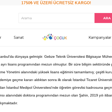
1750₺ VE ÜZERİ ÜCRETSİZ KARGO!
r
Sanat
Kampanyalar
tanbul'da dünyaya gelmiştir. Gebze Teknik Üniversitesi Bilgisayar Mühen
 ayrı lisans programından mezun olmuştur. Bir süre bilişim sektöründe p
me Yönetimi alanındaki yüksek lisans eğitimini tamamlamış; çeşitli kuru
ademiye geçme kararı aldıktan sonra ilk olarak İstanbul Ticaret Üniversit
dan İstanbul Medipol Üniversitesi'nde öğretim görevlisi kadrosuna geçmiş
ansı alanındaki doktora programından mezun olan Şahin, 2019 yılı itibar
lışmaktadır.