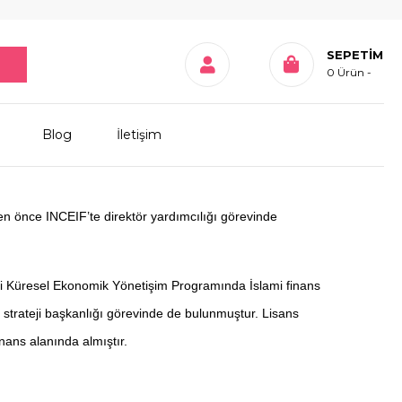
SEPETIM
0
Ürün
Blog
İletişim
 önce INCEIF’te direktör yardımcılığı görevinde
esi Küresel Ekonomik Yönetişim Programında İslami finans
 strateji başkanlığı görevinde de bulunmuştur. Lisans
nans alanında almıştır.