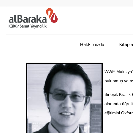
Hakkımızda
Kitapla
WWF-Malezya’da 
bulunmuş ve ayn
Birleşik Krallı
alanında öğret
eğitimini Oxfo