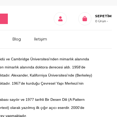
SEPETIM
0
Ürün
Blog
İletişim
yüdü ve Cambridge Üniversitesi’nden mimarlık alanında
den mimarlık alanında doktora derecesi aldı. 1958’de
ktadır. Alexander, Kaliforniya Üniversitesi’nde (Berkeley)
aktadır. 1967’de kurduğu Çevresel Yapı Merkezi’nin
bası sayılır ve 1977 tarihli Bir Desen Dili (A Pattern
text) olarak yazılmış ilk çığır açıcı eserdir. 2000’de
rev yapmaktadır.