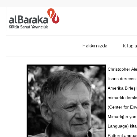
Hakkımızda
Kitapla
Christopher Al
lisans derecesi
Amerika Birleşi
mimarlık dersl
(Center for Env
Mimarlığın yanı
Language) kitab
PatternLanguag