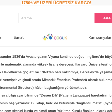
1750₺ VE ÜZERİ ÜCRETSİZ KARGO!
r
Sanat
Kampanyalar
exander 1936’da Avusturya’nın Viyana kentinde doğdu. İngiltere’de bü
 ile matematik alanında yüksek lisans derecesi, Harvard Üniversitesi’n
k Devletleri’ne göç etti ve 1963’ten beri Kaliforniya, Berkeley’de yaşama
eri vermiştir ve şimdi orada Mimarlık Emeritus Profesörü olarak bulunm
ironmental Structure) hâlen başkanlığını yürütmektedir.
 sıra bilgisayar biliminde “Desen Dili” (Pattern Language) hareketinin ba
ının baş yazarıdır. Bu kitap, belki de bütünüyle “bağlantılı metin” (hyper
e.com sitesini kurdu ve şimdi onun Yürütme Kurulu Başkanı olarak gö