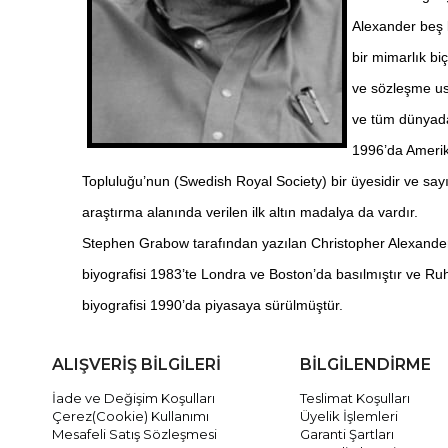
Alexander beş k
bir mimarlık bi
ve sözleşme usu
ve tüm dünyada 
1996’da Amerika
Topluluğu’nun (Swedish Royal Society) bir üyesidir ve sayı
araştırma alanında verilen ilk altın madalya da vardır.
Stephen Grabow tarafından yazılan Christopher Alexander:
biyografisi 1983’te Londra ve Boston’da basılmıştır ve Ruh 
biyografisi 1990’da piyasaya sürülmüştür.
ALIŞVERİŞ BİLGİLERİ
BİLGİLENDİRME
İade ve Değişim Koşulları
Teslimat Koşulları
Çerez(Cookie) Kullanımı
Üyelik İşlemleri
Mesafeli Satış Sözleşmesi
Garanti Şartları