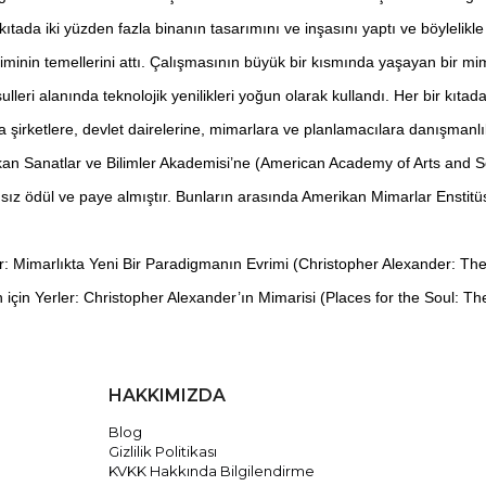
ıtada iki yüzden fazla binanın tasarımını ve inşasını yaptı ve böylelikl
çiminin temellerini attı. Çalışmasının büyük bir kısmında yaşayan bir mi
lleri alanında teknolojik yenilikleri yoğun olarak kullandı. Her bir kıt
şirketlere, devlet dairelerine, mimarlara ve planlamacılara danışmanlık
n Sanatlar ve Bilimler Akademisi’ne (American Academy of Arts and Scie
sız ödül ve paye almıştır. Bunların arasında Amerikan Mimarlar Enstitüs
 Mimarlıkta Yeni Bir Paradigmanın Evrimi (Christopher Alexander: The 
için Yerler: Christopher Alexander’ın Mimarisi (Places for the Soul: The
HAKKIMIZDA
Blog
Gizlilik Politikası
KVKK Hakkında Bilgilendirme