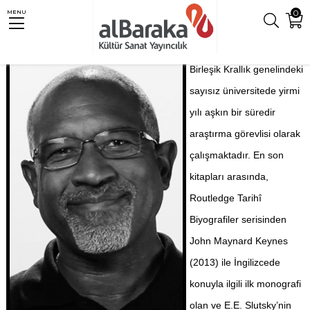
0
MENU
Birleşik Krallık genelindeki
sayısız üniversitede yirmi
yılı aşkın bir süredir
araştırma görevlisi olarak
çalışmaktadır. En son
kitapları arasında,
Routledge Tarihî
Biyografiler serisinden
John Maynard Keynes
(2013) ile İngilizcede
konuyla ilgili ilk monografi
olan ve E.E. Slutsky’nin