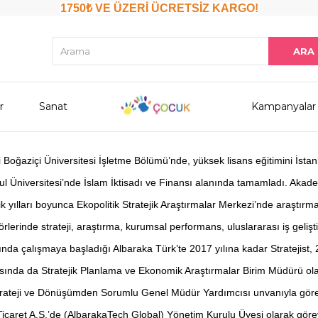
1750₺ VE ÜZERİ ÜCRETSİZ KARGO!
r
Sanat
Kampanyalar
i Boğaziçi Üniversitesi İşletme Bölümü’nde, yüksek lisans eğitimini İsta
bul Üniversitesi’nde İslam İktisadı ve Finansı alanında tamamladı. Akad
k yılları boyunca Ekopolitik Stratejik Araştırmalar Merkezi’nde araştırma
örlerinde strateji, araştırma, kurumsal performans, uluslararası iş gelişt
ında çalışmaya başladığı Albaraka Türk’te 2017 yılına kadar Stratejist
asında da Stratejik Planlama ve Ekonomik Araştırmalar Birim Müdürü olar
ateji ve Dönüşümden Sorumlu Genel Müdür Yardımcısı unvanıyla görevin
icaret A.Ş.’de (AlbarakaTech Global) Yönetim Kurulu Üyesi olarak gör