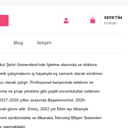
SEPETIM
0
Ürün
Blog
İletişim
nbul Şehir Üniversitesi’nde İşletme alanında ve doktora
emik çalışmalarını iş hayatıyla eş zamanlı olarak sürdüren
cı olarak çalıştı. Profesyonel kariyerinde telekom ve
irme ve proje yönetimi gibi çeşitli sorumluluklar üstlenen
, 2017-2020 yılları arasında Başekonomist, 2020-
ak görev aldı. Emeç, 2022 yılı Ekim ayı itibariyle
i sürdürmekte ve Albaraka Teknoloji Bilişim Sistemleri
ev yapmaktadır.