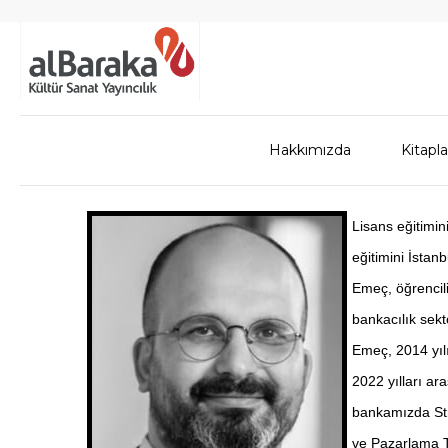
Hakkımızda
Kitapla
Lisans eğitimin
eğitimini İstan
Emeç, öğrencili
bankacılık sekt
Emeç, 2014 yıl
2022 yılları ar
bankamızda Str
ve Pazarlama T