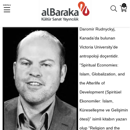
0
MENU
Daromir Rudnyckyj,
Kanada’da bulunan
Victoria University’de
antropoloji doçentidir.
“Spiritual Economies:
Islam, Globalization, and
the Afterlife of
Development (Spiritüel
Ekonomiler: İslam,
Küreselleşme ve Gelişimin
ötesi)” isimli kitabın yazarı
olup “Religion and the