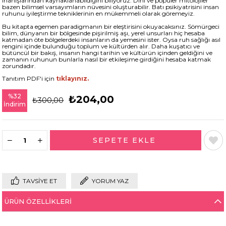
inanışlarından kaynaklanabildiğini biliyoruz. Dinî ve popüler mitolojiler
bazen bilimsel varsayımların nüvesini oluşturabilir. Batı psikiyatrisini insan
ruhunu iyileştirme tekniklerinin en mükemmeli olarak göremeyiz.
Bu kitapta egemen paradigmanın bir eleştirisini okuyacaksınız. Sömürgeci
bilim, dünyanın bir bölgesinde pişirilmiş aşı, yerel unsurları hiç hesaba
katmadan öte bölgelerdeki insanların da yemesini ister. Oysa ruh sağlığı asıl
rengini içinde bulunduğu toplum ve kültürden alır. Daha kuşatıcı ve
bütüncül bir bakış, insanın hangi tarihin ve kültürün içinden geldiğini ve
zamanın ruhunun bunlarla nasıl bir etkileşime girdiğini hesaba katmak
zorundadır.
Tanıtım PDF'i için
tıklayınız.
%
32
₺204,00
₺300,00
İndirim
TAVSIYE ET
YORUM YAZ
ÜRÜN ÖZELLIKLERI