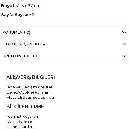
Boyut:
21,5 x 27 cm
Sayfa Sayısı:
36
YORUMLAR
(0)
ÖDEME SEÇENEKLERI
ÜRÜN ÖNERILERI
ALIŞVERİŞ BİLGİLERİ
İade ve Değişim Koşulları
Çerez(Cookie) Kullanımı
Mesafeli Satış Sözleşmesi
BİLGİLENDİRME
Teslimat Koşulları
Üyelik İşlemleri
Garanti Şartları