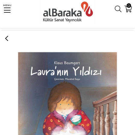
0
MENU
Anasayfa
Çocuk
LAURA'NIN YILDIZI