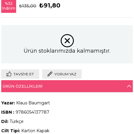
%
32
₺91,80
₺135,00
İndirim
Ürün stoklarımızda kalmamıştır.
TAVSIYE ET
YORUM YAZ
ÜRÜN ÖZELLIKLERI
Yazar:
Klaus Baumgart
ISBN :
9786054137787
Dil:
Türkçe
Cilt Tipi:
Karton Kapak