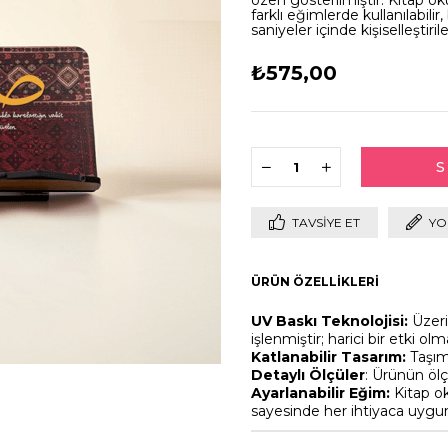
özen gösterilmiştir. Kitap
farklı eğimlerde kullanılabili
saniyeler içinde kişiselleştirile
₺575,00
TAVSIYE ET
YO
ÜRÜN ÖZELLIKLERI
UV Baskı Teknolojisi:
Üzeri
işlenmiştir; harici bir etki
Katlanabilir Tasarım:
Taşıma
Detaylı Ölçüler
: Ürünün ölçü
Ayarlanabilir Eğim:
Kitap o
sayesinde her ihtiyaca uygun h