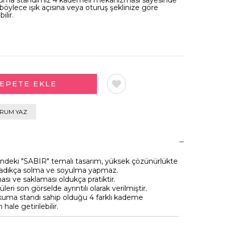
 okuma standımız 4 kademeli mekanizması sayesinde
r, böylece ışık açısına veya oturuş şeklinize göre
bilir.
RUM YAZ
ndeki "SABIR" temalı tasarım, yüksek çözünürlükte
 olmadıkça solma ve soyulma yapmaz.
sı ve saklaması oldukça pratiktir.
leri son görselde ayrıntılı olarak verilmiştir.
kuma standı sahip olduğu 4 farklı kademe
ale getirilebilir.