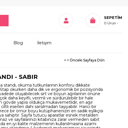
SEPETIM
0
Ürün
Blog
İletişim
< < Önceki Sayfaya Dön
NDI - SABIR
a standı, okuma tutkunlarının konforu dikkate
tir. Kitap okurken daha dik ve ergonomik bir pozisyonda
adede oluşabilecek sırt ve boyun ağrılarının önüne
 daha keyifli, verimli ve sürdürülebilir bir hale
ın gövde yapısı oldukça mukavemetlidir, en ağır
iltli eserleri dahi sarsılmadan taşıyabilir. Harici bir
ece bir ömür boyu kütüphanenizin en sadık eşlikçisi
ya sahiptir. Sayfa tutucu aparatlar esnek metalden
rılmaz ve sayfalarınızı kitabınıza zarar vermeden sabit
da en iyi kalite malzemenin kullanılmasına azami