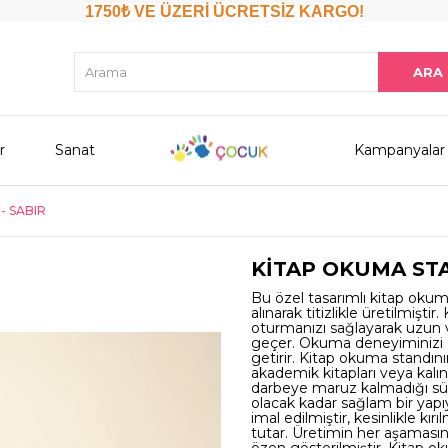
1750₺ VE ÜZERİ ÜCRETSİZ KARGO!
r
Sanat
Kampanyalar
- SABIR
KİTAP OKUMA STA
Bu özel tasarımlı kitap okum
alınarak titizlikle üretilmiş
oturmanızı sağlayarak uzun v
geçer. Okuma deneyiminizi çok
getirir. Kitap okuma standın
akademik kitapları veya kalın c
darbeye maruz kalmadığı sür
olacak kadar sağlam bir yapı
imal edilmiştir, kesinlikle kı
tutar. Üretimin her aşamasın