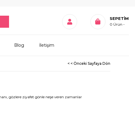
SEPETIM
0
Ürün
Blog
İletişim
< < Önceki Sayfaya Dön
anı, gözlere ziyafet gönle neşe veren zamanlar