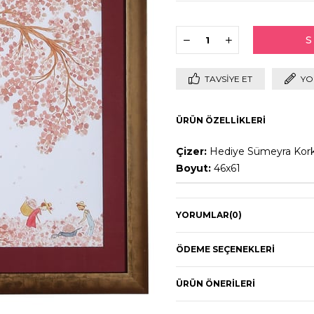
TAVSIYE ET
YO
ÜRÜN ÖZELLIKLERI
Çizer:
Hediye Sümeyra Kor
Boyut:
46x61
YORUMLAR
(0)
ÖDEME SEÇENEKLERI
ÜRÜN ÖNERILERI