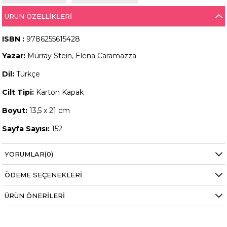
ÜRÜN ÖZELLIKLERI
ISBN :
9786255615428
Yazar:
Murray Stein, Elena Caramazza
Dil:
Türkçe
Cilt Tipi:
Karton Kapak
Boyut:
13,5 x 21 cm
Sayfa Sayısı:
152
YORUMLAR
(0)
ÖDEME SEÇENEKLERI
ÜRÜN ÖNERILERI