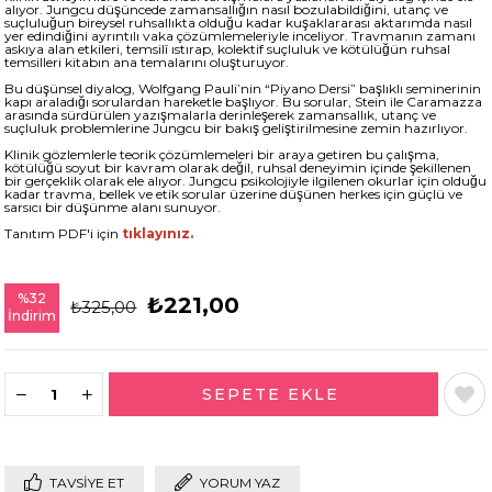
alıyor. Jungcu düşüncede zamansallığın nasıl bozulabildiğini, utanç ve
suçluluğun bireysel ruhsallıkta olduğu kadar kuşaklararası aktarımda nasıl
yer edindiğini ayrıntılı vaka çözümlemeleriyle inceliyor. Travmanın zamanı
askıya alan etkileri, temsilî ıstırap, kolektif suçluluk ve kötülüğün ruhsal
temsilleri kitabın ana temalarını oluşturuyor.
Bu düşünsel diyalog, Wolfgang Pauli’nin “Piyano Dersi” başlıklı seminerinin
kapı araladığı sorulardan hareketle başlıyor. Bu sorular, Stein ile Caramazza
arasında sürdürülen yazışmalarla derinleşerek zamansallık, utanç ve
suçluluk problemlerine Jungcu bir bakış geliştirilmesine zemin hazırlıyor.
Klinik gözlemlerle teorik çözümlemeleri bir araya getiren bu çalışma,
kötülüğü soyut bir kavram olarak değil, ruhsal deneyimin içinde şekillenen
bir gerçeklik olarak ele alıyor. Jungcu psikolojiyle ilgilenen okurlar için olduğu
kadar travma, bellek ve etik sorular üzerine düşünen herkes için güçlü ve
sarsıcı bir düşünme alanı sunuyor.
Tanıtım PDF'i için
tıklayınız.
%
32
₺221,00
₺325,00
İndirim
TAVSIYE ET
YORUM YAZ