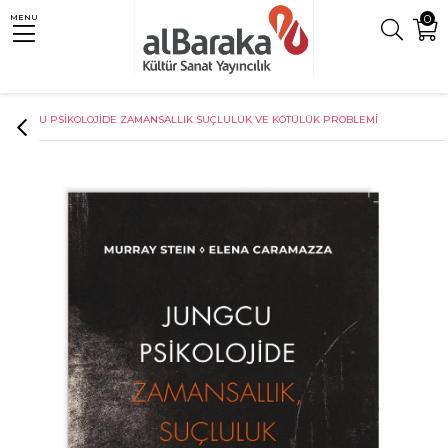
0
MENU
Anasayfa
Psikoloji
JUNGCU PSİKOLOJİDE ZAMANSALLIK SUÇLULUK VE KÖTÜLÜK PROBLEMİ