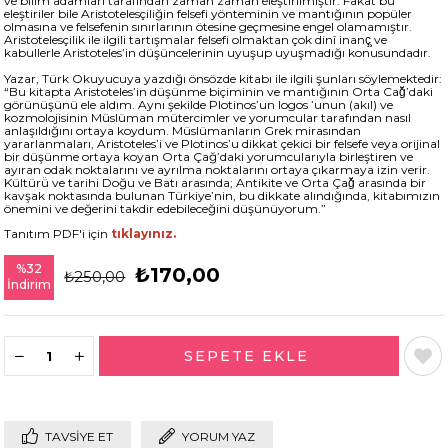
ve bilim adamları tarafından zaman zaman eleştirilmiştir. Fakat bu
eleştiriler bile Aristotelesçiliğin felsefi yönteminin ve mantığının popüler
olmasına ve felsefenin sınırlarının ötesine geçmesine engel olamamıştır.
Aristotelesçilik ile ilgili tartışmalar felsefi olmaktan çok dinî inanç̧ ve
kabullerle Aristoteles’in düşüncelerinin uyuşup uyuşmadığı konusundadır.
Yazar, Türk Okuyucuya yazdığı önsözde kitabı ile ilgili şunları söylemektedir:
“Bu kitapta Aristoteles’in düşünme biçiminin ve mantığının Orta Cağ̆’daki
görünüşünü ele aldım. Aynı şekilde Plotinos’un logos ’unun (akıl) ve
kozmolojisinin Müslüman mütercimler ve yorumcular tarafından nasıl
anlaşıldığını ortaya koydum. Müslümanların Grek mirasından
yararlanmaları, Aristoteles’i ve Plotinos’u dikkat çekici bir felsefe veya orijinal
bir düşünme ortaya koyan Orta Çağ’daki yorumcularıyla birleştiren ve
ayıran odak noktalarını ve ayrılma noktalarını ortaya çıkarmaya izin verir.
Kültürü̈ ve tarihi Doğu ve Batı arasında; Antikite ve Orta Çağ̆ arasında bir
kavşak noktasında bulunan Türkiye’nin, bu dikkate alındığında, kitabımızın
önemini ve değerini takdir edebileceğini düşünüyorum.”
Tanıtım PDF'i için
tıklayınız.
%
32
₺170,00
₺250,00
İndirim
TAVSIYE ET
YORUM YAZ