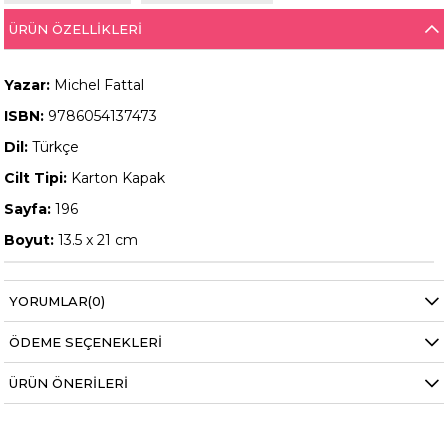
ÜRÜN ÖZELLIKLERI
Yazar:
Michel Fattal
ISBN:
9786054137473
Dil:
Türkçe
Cilt Tipi:
Karton Kapak
Sayfa:
196
Boyut:
13.5 x 21 cm
YORUMLAR
(0)
ÖDEME SEÇENEKLERI
ÜRÜN ÖNERILERI