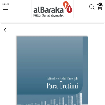
0
MENU
Anasayfa
İktisat
İKTİSADİ VE FIKHİ YÖNLERİYLE PARA ÜRETİMİ