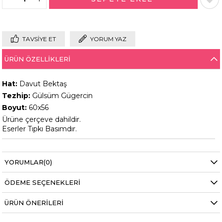
TAVSIYE ET
YORUM YAZ
ÜRÜN ÖZELLIKLERI
Hat:
Davut Bektaş
Tezhip:
Gülsüm Gügercin
Boyut:
60x56
Ürüne çerçeve dahildir.
Eserler Tıpkı Basımdır.
YORUMLAR
(0)
ÖDEME SEÇENEKLERI
ÜRÜN ÖNERILERI