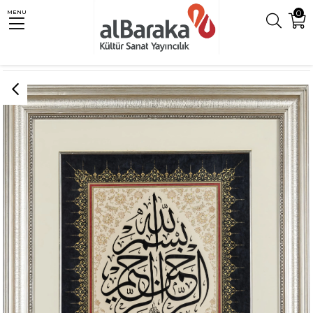
0
MENU
Anasayfa
Eserler
Levhalar
HAT LEVHASI - BESMELE-İ ŞERİF (GÜMÜŞ)