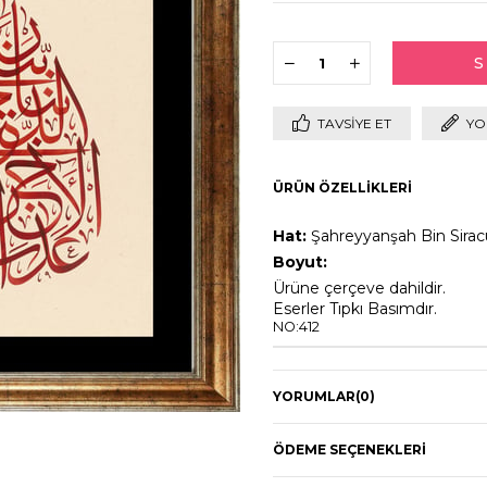
TAVSIYE ET
YO
ÜRÜN ÖZELLIKLERI
Hat:
Şahreyyanşah Bin Sirac
Boyut:
Ürüne çerçeve dahildir.
Eserler Tıpkı Basımdır.
NO:412
YORUMLAR
(0)
ÖDEME SEÇENEKLERI