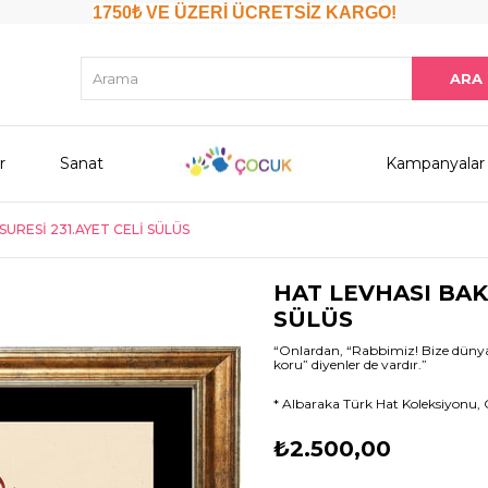
1750₺ VE ÜZERİ ÜCRETSİZ KARGO!
r
Sanat
Kampanyalar
URESİ 231.AYET CELİ SÜLÜS
HAT LEVHASI BAK
SÜLÜS
“Onlardan, “Rabbimiz! Bize dünyada 
koru” diyenler de vardır.”
* Albaraka Türk Hat Koleksiyonu, C
₺2.500,00