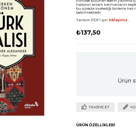
Elinizde bulunan eserin yazılma s
halısının anlam katmanlarını keşf
bu süreçte incelediği binlerce halı
belirtmektedir.
Tanıtım PDF'i için
tıklayınız.
₺137,50
Ürün s
TAVSIYE ET
YO
ÜRÜN ÖZELLIKLERI