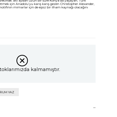
ürecinde, altı aydan uzun bir süre Konya’da yaşayan, Türk
etmek için Anadolu’yu karış karış gezen Christopher Alexander,
 motifinin mimarlar için de eşsiz bir ilham kaynağı olacağını
toklarımızda kalmamıştır.
RUM YAZ