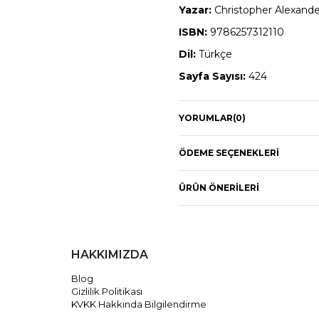
Yazar:
Christopher Alexand
ISBN:
9786257312110
Dil:
Türkçe
Sayfa Sayısı:
424
Cilt Tipi:
Karton Kapak
YORUMLAR
(0)
Boyut:
16 x 23 cm
ÖDEME SEÇENEKLERI
ÜRÜN ÖNERILERI
HAKKIMIZDA
Blog
Gizlilik Politikası
KVKK Hakkında Bilgilendirme