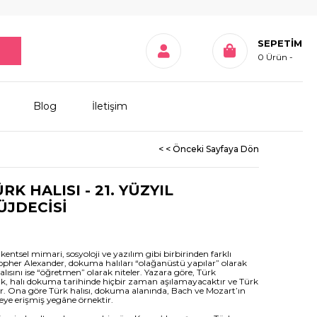
SEPETIM
0
Ürün
Blog
İletişim
< < Önceki Sayfaya Dön
 HALISI - 21. YÜZYIL
ÜJDECİSİ
kentsel mimari, sosyoloji ve yazılım gibi birbirinden farklı
topher Alexander, dokuma halıları “olağanüstü yapılar” olarak
alısını ise “öğretmen” olarak niteler. Yazara göre, Türk
rlik, halı dokuma tarihinde hiçbir zaman aşılamayacaktır ve Türk
tir. Ona göre Türk halısı, dokuma alanında, Bach ve Mozart’ın
eye erişmiş yegâne örnektir.