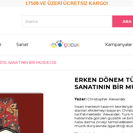
1750₺ VE ÜZERİ ÜCRETSİZ KARGO!
r
Sanat
Kampanyalar
ZYIL SANATININ BİR MÜJDECİSİ
ERKEN DÖNEM TÜRK
SANATININ BİR M
Yazar:
Christopher Alexander
İnsan merkezli tasarım teorileriyle 
alanları etkilemeyi başaran Chris
tarif etmektedir. Alexander, Türk h
halılarında görülen güzellik ve bi
halısı daima zirveyi temsil edecek
müzik dünyasında işgal ettiği düz