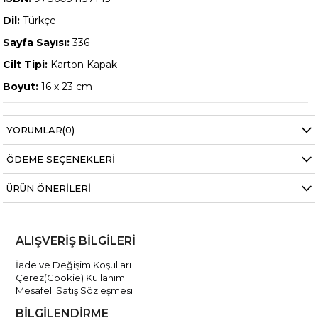
Dil:
Türkçe
Sayfa Sayısı:
336
Cilt Tipi:
Karton Kapak
Boyut:
16 x 23 cm
YORUMLAR
(0)
ÖDEME SEÇENEKLERI
ÜRÜN ÖNERILERI
ALIŞVERİŞ BİLGİLERİ
İade ve Değişim Koşulları
Çerez(Cookie) Kullanımı
Mesafeli Satış Sözleşmesi
BİLGİLENDİRME