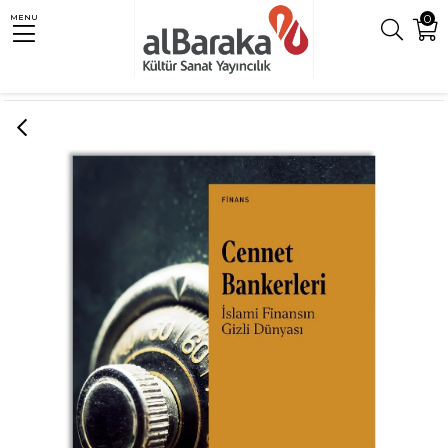
0
MENU
Anasayfa
Finans
CENNET BANKERLERİ: İSLAMİ FİNANSIN GİZLİ DÜNYASI