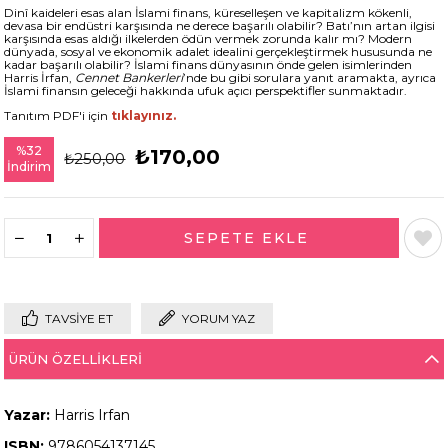
Dinî kaideleri esas alan İslami finans, küreselleşen ve kapitalizm kökenli,
devasa bir endüstri karşısında ne derece başarılı olabilir? Batı’nın artan ilgisi
karşısında esas aldığı ilkelerden ödün vermek zorunda kalır mı? Modern
dünyada, sosyal ve ekonomik adalet idealini gerçekleştirmek hususunda ne
kadar başarılı olabilir? İslami finans dünyasının önde gelen isimlerinden
Harris İrfan,
Cennet Bankerleri
’nde bu gibi sorulara yanıt aramakta, ayrıca
İslami finansın geleceği hakkında ufuk açıcı perspektifler sunmaktadır.
Tanıtım PDF'i için
tıklayınız.
%
32
₺170,00
₺250,00
İndirim
TAVSIYE ET
YORUM YAZ
ÜRÜN ÖZELLIKLERI
Yazar:
Harris Irfan
ISBN:
9786054137145