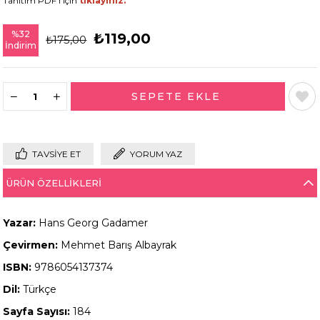
Tanıtım PDF'i için
tıklayınız.
%
32
₺119,00
₺175,00
İndirim
TAVSIYE ET
YORUM YAZ
ÜRÜN ÖZELLIKLERI
Yazar:
Hans Georg Gadamer
Çevirmen:
Mehmet Barış Albayrak
ISBN:
9786054137374
Dil:
Türkçe
Sayfa Sayısı:
184