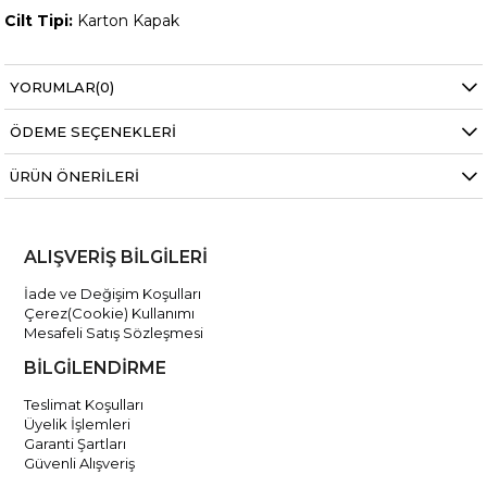
Cilt Tipi:
Karton Kapak
Boyut: 1
3.5 x 21 cm
YORUMLAR
(0)
ÖDEME SEÇENEKLERI
ÜRÜN ÖNERILERI
ALIŞVERİŞ BİLGİLERİ
İade ve Değişim Koşulları
Çerez(Cookie) Kullanımı
Mesafeli Satış Sözleşmesi
BİLGİLENDİRME
Teslimat Koşulları
Üyelik İşlemleri
Garanti Şartları
Güvenli Alışveriş