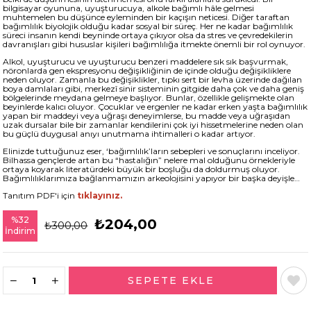
bilgisayar oyununa, uyuşturucuya, alkole bağımlı hâle gelmesi
muhtemelen bu düşünce eyleminden bir kaçışın neticesi. Diğer taraftan
bağımlılık biyolojik olduğu kadar sosyal bir süreç. Her ne kadar bağımlılık
süreci insanın kendi beyninde ortaya çıkıyor olsa da stres ve çevredekilerin
davranışları gibi hususlar kişileri bağımlılığa itmekte önemli bir rol oynuyor.
Alkol, uyuşturucu ve uyuşturucu benzeri maddelere sık sık başvurmak,
nöronlarda gen ekspresyonu değişikliğinin de içinde olduğu değişikliklere
neden oluyor. Zamanla bu değişiklikler, tıpkı sert bir levha üzerinde dağılan
boya damlaları gibi, merkezî sinir sisteminin gitgide daha çok ve daha geniş
bölgelerinde meydana gelmeye başlıyor. Bunlar, özellikle gelişmekte olan
beyinlerde kalıcı oluyor. Çocuklar ve ergenler ne kadar erken yaşta bağımlılık
yapan bir maddeyi veya uğraşı deneyimlerse, bu madde veya uğraşıdan
uzak dursalar bile bir zamanlar kendilerini çok iyi hissetmelerine neden olan
bu güçlü duygusal anıyı unutmama ihtimalleri o kadar artıyor.
Elinizde tuttuğunuz eser, ‘bağımlılık’ların sebepleri ve sonuçlarını inceliyor.
Bilhassa gençlerde artan bu “hastalığın” nelere mal olduğunu örnekleriyle
ortaya koyarak literatürdeki büyük bir boşluğu da doldurmuş oluyor.
Bağımlılıklarımıza bağlanmamızın arkeolojisini yapıyor bir başka deyişle…
Tanıtım PDF'i için
tıklayınız.
%
32
₺204,00
₺300,00
İndirim