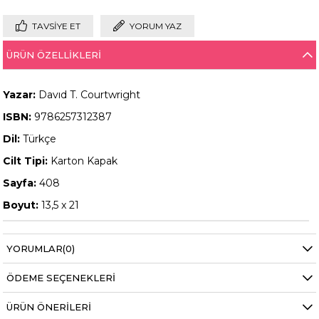
TAVSIYE ET
YORUM YAZ
ÜRÜN ÖZELLIKLERI
Yazar:
Davıd T. Courtwright
ISBN:
9786257312387
Dil:
Türkçe
Cilt Tipi:
Karton Kapak
Sayfa:
408
Boyut:
13,5 x 21
YORUMLAR
(0)
ÖDEME SEÇENEKLERI
ÜRÜN ÖNERILERI