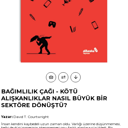
BAĞIMLILIK ÇAĞI - KÖTÜ
ALIŞKANLIKLAR NASIL BÜYÜK BİR
SEKTÖRE DÖNÜŞTÜ?
Yazar:
Davıd T. Courtwright
İnsan kendini kaybedeli uzun zaman oldu. Varlığı üzerine düşünmemesi,
belki de düşünmesinin istenmemesi onu farklı alanlara sürükledi. Bir