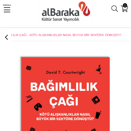
0
MENU
Anasayfa
Sosyoloji
BAĞIMLILIK ÇAĞI - KÖTÜ ALIŞKANLIKLAR NASIL BÜYÜK BİR SEKTÖRE DÖNÜŞTÜ?