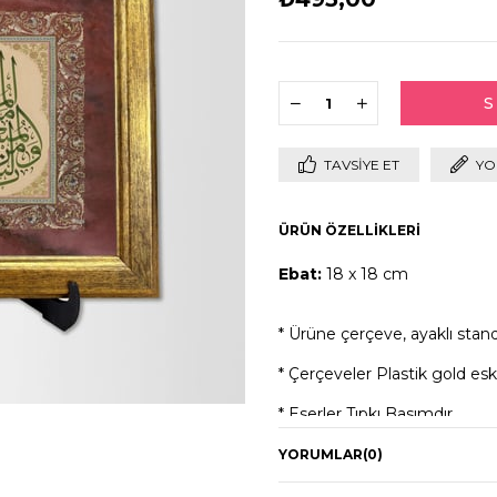
TAVSIYE ET
YO
ÜRÜN ÖZELLIKLERI
Ebat:
18 x 18 cm
* Ürüne çerçeve, ayaklı stand
* Çerçeveler Plastik gold esk
* Eserler Tıpkı Basımdır.
YORUMLAR
(0)