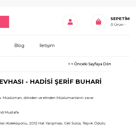
SEPETIM
0
Ürün
Blog
İletişim
< < Önceki Sayfaya Dön
VHASI - HADİSİ ŞERİF BUHARİ
 Müslüman, dilinden ve elinden Müslümanların zarar
d Mustafa
rı Koleksiyonu, 2012 Hat Yarışması, Celi Sülüs, Teşvik Ödülü