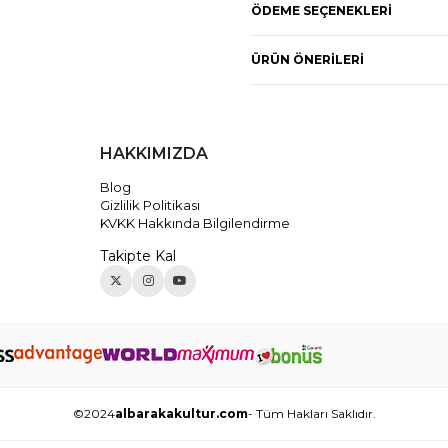
ÖDEME SEÇENEKLERI
* NO:326
ÜRÜN ÖNERILERI
HAKKIMIZDA
Blog
Gizlilik Politikası
KVKK Hakkında Bilgilendirme
Takipte Kal
©2024
albarakakultur.com
- Tüm Hakları Saklıdır.