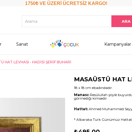
1750₺ VE ÜZERİ ÜCRETSİZ KARGO!
r
Sanat
Kampanyalar
 HAT LEVHASI - HADİSİ ŞERİF BUHARİ
MASAÜSTÜ HAT LE
18 x 18 cm ebadındadır.
Manası:
Resûlullah şöyle buyurdu:
görmediği kimsedir.
Hattat:
Ahmed Muhammed Seyyi
* Albaraka Türk Günümüz Hattatla
₺495,00